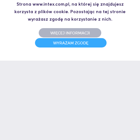
Strona www.intex.com.pl, na której się znajdujesz
października 2010.
korzysta z plików cookie. Pozostając na tej stronie
PROFINET_IO-stabilne_rozwiazanie_dla_automatyzacji_fabryk_i_pr
wyrażasz zgodę na korzystanie z nich.
ocesow.pdf
WIĘCEJ INFORMACJI
WYRAŻAM ZGODĘ
Kontakt
Chcesz otrzymać ofertę albo masz pytanie techniczne? Zadzwoń do
mnie.
Artur Szymiczek
+48 664 441 930
aszymiczek@intex.com.pl