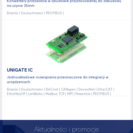
Konwertery protokołów w obudowie przystosowanej do zabudowy
na szynie 35mm
Bramki | Deutschmann | PROFIBUS |
UNIGATE IC
Jednoukładowe rozwiązania przeznaczone do integracji w
urządzeniach
Bramki | Deutschmann | BACnet | CANopen | DeviceNet | EtherCAT |
EtherNet/IP | LonWorks | Modbus TCP | MPI | Powerlink | PROFIBUS |
PROFINET | RS-232/422/485 |
Aktualności i promocje