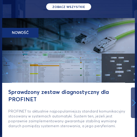
ZOBACZ WSZYSTKIE
NOWOŚĆ
Sprawdzony zestaw diagnostyczny dla
PROFINET
PROFINET to aktualnie najpopularniejszy standard komunikacyjny
stosowany w systemach automatyki. System ten, jeżeli jest
poprawnie zaimplementowany gwarantuje stabilną wymianę
danych pomiędzy systemem sterowania, a jego peryferiami.