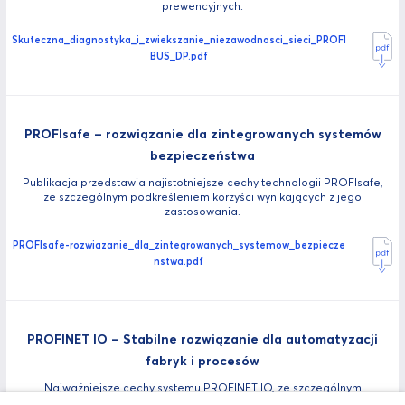
prewencyjnych.
Skuteczna_diagnostyka_i_zwiekszanie_niezawodnosci_sieci_PROFI
BUS_DP.pdf
PROFIsafe – rozwiązanie dla zintegrowanych systemów
bezpieczeństwa
Publikacja przedstawia najistotniejsze cechy technologii PROFIsafe,
ze szczególnym podkreśleniem korzyści wynikających z jego
zastosowania.
PROFIsafe-rozwiazanie_dla_zintegrowanych_systemow_bezpiecze
nstwa.pdf
PROFINET IO – Stabilne rozwiązanie dla automatyzacji
fabryk i procesów
Najważniejsze cechy systemu PROFINET IO, ze szczególnym
uwzględnieniem zawartych w najnowszej specyfikacji 2.3 z