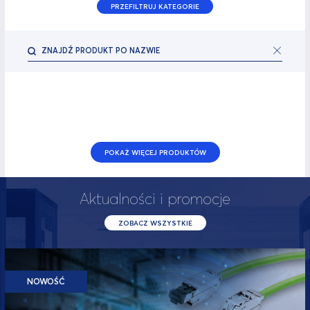
PRZEFILTRUJ KATEGORIE
POKAŻ WIĘCEJ PRODUKTÓW
Aktualności i promocje
ZOBACZ WSZYSTKIE
NOWOŚĆ