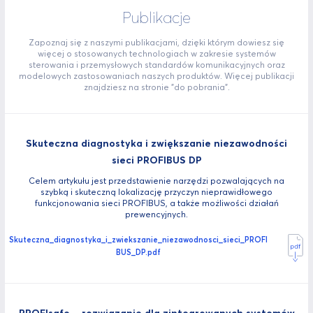
Publikacje
Zapoznaj się z naszymi publikacjami, dzięki którym dowiesz się
więcej o stosowanych technologiach w zakresie systemów
sterowania i przemysłowych standardów komunikacyjnych oraz
modelowych zastosowaniach naszych produktów. Więcej publikacji
znajdziesz na stronie "do pobrania".
Skuteczna diagnostyka i zwiększanie niezawodności
sieci PROFIBUS DP
Celem artykułu jest przedstawienie narzędzi pozwalających na
szybką i skuteczną lokalizację przyczyn nieprawidłowego
funkcjonowania sieci PROFIBUS, a także możliwości działań
prewencyjnych.
Skuteczna_diagnostyka_i_zwiekszanie_niezawodnosci_sieci_PROFI
BUS_DP.pdf
PROFIsafe – rozwiązanie dla zintegrowanych systemów