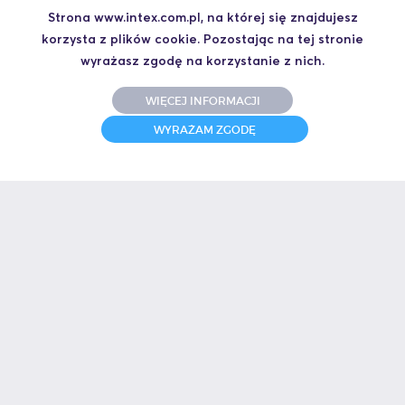
Kontakt
Strona www.intex.com.pl, na której się znajdujesz
korzysta z plików cookie. Pozostając na tej stronie
wyrażasz zgodę na korzystanie z nich.
WIĘCEJ INFORMACJI
WYRAŻAM ZGODĘ
Chcesz otrzymać ofertę albo masz pytanie techniczne? Zadzwoń do
mnie.
Artur Szymiczek
+48 664 441 930
aszymiczek@intex.com.pl
Nasi klienci