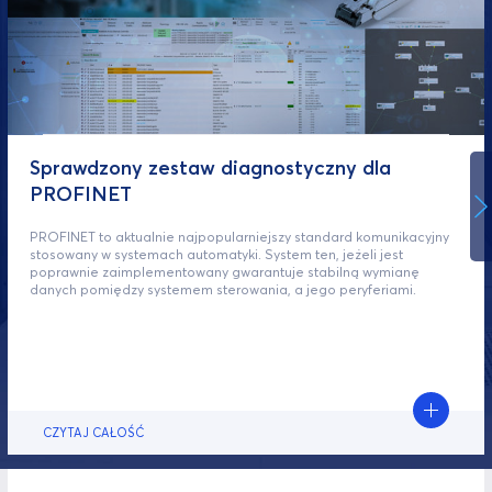
Sprawdzony zestaw diagnostyczny dla
PROFINET
PROFINET to aktualnie najpopularniejszy standard komunikacyjny
stosowany w systemach automatyki. System ten, jeżeli jest
poprawnie zaimplementowany gwarantuje stabilną wymianę
danych pomiędzy systemem sterowania, a jego peryferiami.
CZYTAJ CAŁOŚĆ