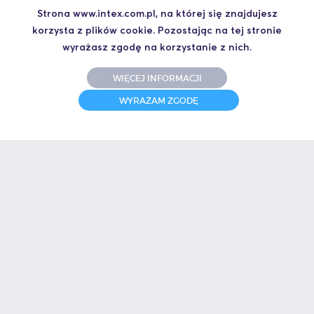
Kontakt
Strona www.intex.com.pl, na której się znajdujesz
korzysta z plików cookie. Pozostając na tej stronie
wyrażasz zgodę na korzystanie z nich.
WIĘCEJ INFORMACJI
WYRAŻAM ZGODĘ
Chcesz otrzymać ofertę albo masz pytanie techniczne? Zadzwoń do
mnie.
Artur Szymiczek
+48 664 441 930
aszymiczek@intex.com.pl
Nasi klienci