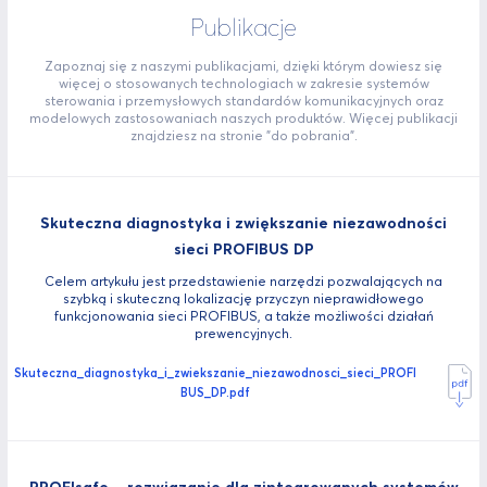
Publikacje
Zapoznaj się z naszymi publikacjami, dzięki którym dowiesz się
więcej o stosowanych technologiach w zakresie systemów
sterowania i przemysłowych standardów komunikacyjnych oraz
modelowych zastosowaniach naszych produktów. Więcej publikacji
znajdziesz na stronie "do pobrania".
Skuteczna diagnostyka i zwiększanie niezawodności
sieci PROFIBUS DP
Celem artykułu jest przedstawienie narzędzi pozwalających na
szybką i skuteczną lokalizację przyczyn nieprawidłowego
funkcjonowania sieci PROFIBUS, a także możliwości działań
prewencyjnych.
Skuteczna_diagnostyka_i_zwiekszanie_niezawodnosci_sieci_PROFI
BUS_DP.pdf
PROFIsafe – rozwiązanie dla zintegrowanych systemów