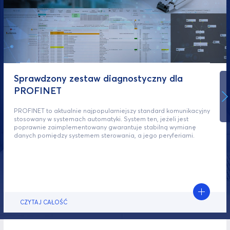
Sprawdzony zestaw diagnostyczny dla
PROFINET
PROFINET to aktualnie najpopularniejszy standard komunikacyjny
stosowany w systemach automatyki. System ten, jeżeli jest
poprawnie zaimplementowany gwarantuje stabilną wymianę
danych pomiędzy systemem sterowania, a jego peryferiami.
CZYTAJ CAŁOŚĆ