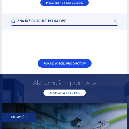
PRZEFILTRUJ KATEGORIE
POKAŻ WIĘCEJ PRODUKTÓW
Aktualności i promocje
ZOBACZ WSZYSTKIE
NOWOŚĆ