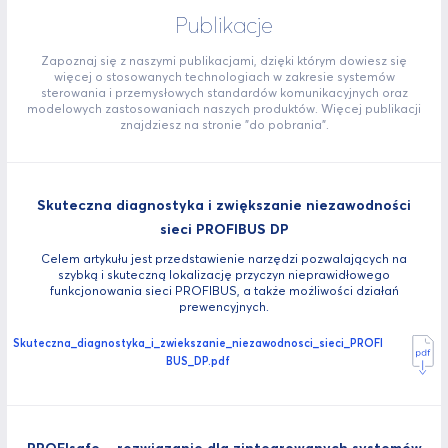
Publikacje
Zapoznaj się z naszymi publikacjami, dzięki którym dowiesz się
więcej o stosowanych technologiach w zakresie systemów
sterowania i przemysłowych standardów komunikacyjnych oraz
modelowych zastosowaniach naszych produktów. Więcej publikacji
znajdziesz na stronie "do pobrania".
Skuteczna diagnostyka i zwiększanie niezawodności
sieci PROFIBUS DP
Celem artykułu jest przedstawienie narzędzi pozwalających na
szybką i skuteczną lokalizację przyczyn nieprawidłowego
funkcjonowania sieci PROFIBUS, a także możliwości działań
prewencyjnych.
Skuteczna_diagnostyka_i_zwiekszanie_niezawodnosci_sieci_PROFI
BUS_DP.pdf
PROFIsafe – rozwiązanie dla zintegrowanych systemów