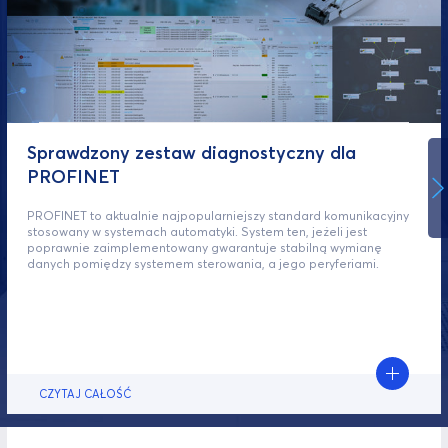
Sprawdzony zestaw diagnostyczny dla
PROFINET
PROFINET to aktualnie najpopularniejszy standard komunikacyjny
stosowany w systemach automatyki. System ten, jeżeli jest
poprawnie zaimplementowany gwarantuje stabilną wymianę
danych pomiędzy systemem sterowania, a jego peryferiami.
CZYTAJ CAŁOŚĆ