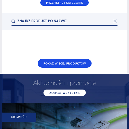
PRZEFILTRUJ KATEGORIE
POKAŻ WIĘCEJ PRODUKTÓW
Aktualności i promocje
ZOBACZ WSZYSTKIE
NOWOŚĆ