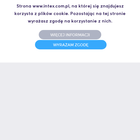
Kontakt
Strona www.intex.com.pl, na której się znajdujesz
korzysta z plików cookie. Pozostając na tej stronie
wyrażasz zgodę na korzystanie z nich.
WIĘCEJ INFORMACJI
WYRAŻAM ZGODĘ
Chcesz otrzymać ofertę albo masz pytanie techniczne? Zadzwoń do
mnie.
Artur Szymiczek
+48 664 441 930
aszymiczek@intex.com.pl
Nasi klienci