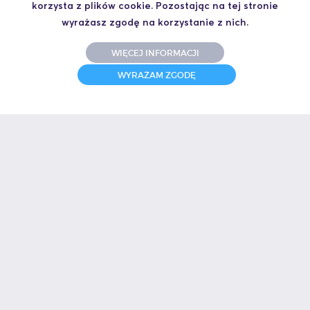
korzysta z plików cookie. Pozostając na tej stronie
wyrażasz zgodę na korzystanie z nich.
WIĘCEJ INFORMACJI
WYRAŻAM ZGODĘ
COMbricks
Modułowy system diagnostyczno-kontrolny dla sieci PROFIBUS i
PROFINET
Narzędzia diagnostyczne | HMS | PROFIBUS
BUR
INTEX zapewnia najwyższą jakość usług potwierdzoną uzyskaniem
akredytacji i wpisu do Bazy Usług Rozwojowych.
ISO 9001