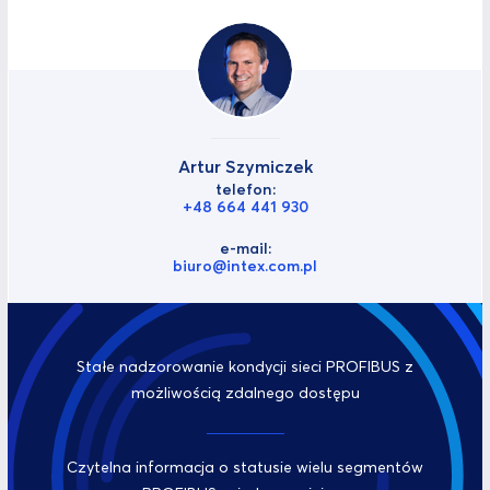
Artur Szymiczek
telefon:
+48 664 441 930
e-mail:
biuro@intex.com.pl
Stałe nadzorowanie kondycji sieci PROFIBUS z
możliwością zdalnego dostępu
Czytelna informacja o statusie wielu segmentów