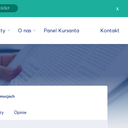
x
EGÓŁY
ty
O nas
Panel Kursanta
Kontakt
romocjach
zy
Opinie