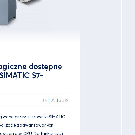
ogiczne dostępne
SIMATIC S7-
14
|
09
|
2015
giwane przez sterowniki SIMATIC
realizację zaawansowanych
średnio w CPU. Do funkcji tych