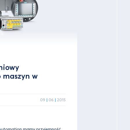
niowy
o maszyn w
09
|
06
|
2015
y Automation mamy przyjemność