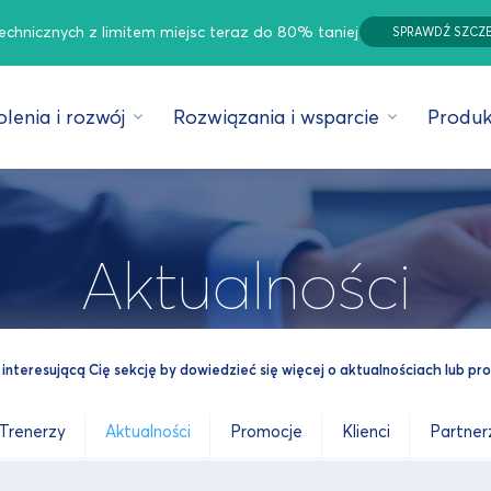
technicznych z limitem miejsc teraz do 80% taniej
SPRAWDŹ SZCZ
lenia i rozwój
Rozwiązania i wsparcie
Produk
Aktualności
interesującą Cię sekcję by dowiedzieć się więcej o aktualnościach lub p
Trenerzy
Aktualności
Promocje
Klienci
Partner