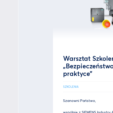
Warsztat Szkole
„Bezpieczeństw
praktyce”
SZKOLENIA
Szanowni Państwo,
wspólnie z SIEMENS Industr