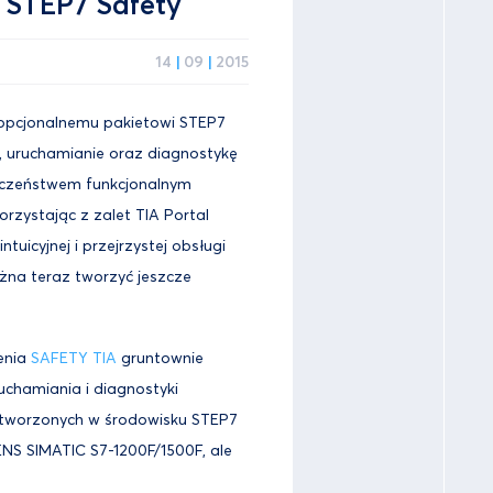
 STEP7 Safety
14
|
09
|
2015
 opcjonalnemu pakietowi STEP7
, uruchamianie oraz diagnostykę
ieczeństwem funkcjonalnym
Korzystając z zalet TIA Portal
tuicyjnej i przejrzystej obsługi
żna teraz tworzyć jeszcze
enia
SAFETY TIA
gruntownie
uchamiania i diagnostyki
tworzonych w środowisku STEP7
NS SIMATIC S7-1200F/1500F, ale