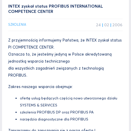
INTEX zyskał status PROFIBUS INTERNATIONAL
COMPETENCE CENTER
24
|
02
|
2006
SZKOLENIA
Z przyjemnością informujemy Państwa, że INTEX zyskał status
PI COMPETENCE CENTER.
Oznacza to, że jesteśmy jedyną w Polsce akredytowaną
jednostką wsparcia technicznego
dla wszystkich zagadnień związanych z technologią
PROFIBUS.
Zakres naszego wsparcia obejmuje:
ofertę usług będących częścią nowo utworzonego działu
SYSTEMS & SERVICES
szkolenia PROFIBUS DP oraz PROFIBUS PA
narzędzia diagnostyczne dla PROFIBUS
Zapraszamy do zapoznania się z naszą ofertą !