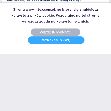
Strona www.intex.com.pl, na której się znajdujesz
korzysta z plików cookie. Pozostając na tej stronie
wyrażasz zgodę na korzystanie z nich.
WIĘCEJ INFORMACJI
WYRAŻAM ZGODĘ
1
58
BUR
INTEX zapewnia najwyższą jakość usług potwierdzoną uzyskaniem
akredytacji i wpisu do Bazy Usług Rozwojowych.
ISO 9001
Stosujemy system zarządzania zgodnie z PN-EN ISO 9001:2015 w
zakresie projektowania i organizacji szkoleń z zakresu automatyki
przemysłowej