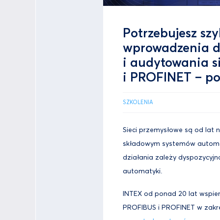
Potrzebujesz sz
wprowadzenia d
i audytowania s
i PROFINET – p
SZKOLENIA
Sieci przemysłowe są od lat
składowym systemów automaty
działania zależy dyspozycyj
automatyki.
INTEX od ponad 20 lat wspi
PROFIBUS i PROFINET w zakr