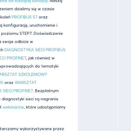
enie ich bieżącej kondycji
. Naszą
eniem dzielimy się w czasie
zkoleń
PROFIBUS S7
oraz
ą konfigurację, uruchomienie i
z poziomu STEP7. Doświadczenie
 swoje odbicie w
ch
DIAGNOSTYKA SIECI PROFIBUS
ECI PROFINET
, jak również w
wprowadzających do tematyki
ARSZTAT SZKOLENIOWY
US
oraz
WARSZTAT
SIECI PROFINET
. Bezpłatnym
 diagnostyki sieci są nagrania
EX
webinarów
, które udostępniamy
starczamy wykorzystywane przez