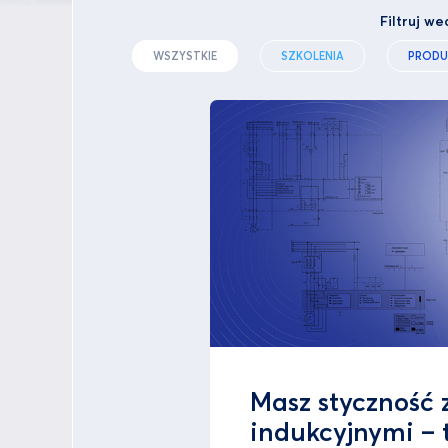
Filtruj we
WSZYSTKIE
SZKOLENIA
PRODU
Masz styczność z
indukcyjnymi – t