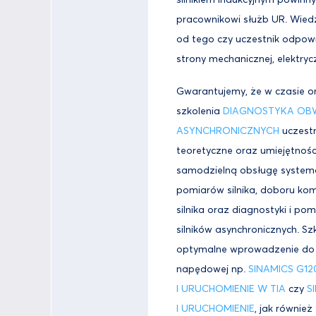
pracownikowi służb UR. Wiedz
od tego czy uczestnik odpowi
strony mechanicznej, elektryc
Gwarantujemy, że w czasie 
szkolenia
DIAGNOSTYKA OBW
ASYNCHRONICZNYCH
uczest
teoretyczne oraz umiejętnośc
samodzielną obsługę system
pomiarów silnika, doboru ko
silnika oraz diagnostyki i p
silników asynchronicznych. Sz
optymalne wprowadzenie do d
napędowej np.
SINAMICS G1
I URUCHOMIENIE W TIA
czy
S
I URUCHOMIENIE
, jak również