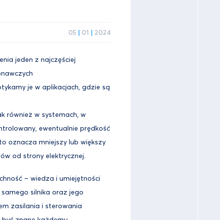
05
|
01
|
2024
ienia jeden z najczęściej
onawczych
ykamy je w aplikacjach, gdzie są
 jak również w systemach, w
kontrolowany, ewentualnie prędkość
to oznacza mniejszy lub większy
ów od strony elektrycznej.
hność – wiedza i umiejętności
 samego silnika oraz jego
m zasilania i sterowania
ny być znane każdemu