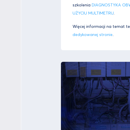
szkolenia
DIAGNOSTYKA OB
UŻYCIU MULTIMETRU
.
Więcej informacji na temat t
dedykowanej stronie
.