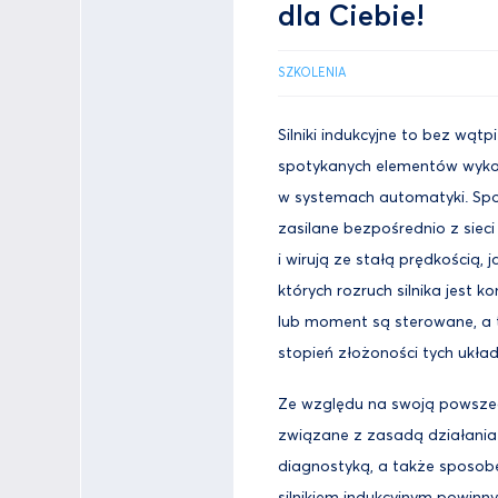
dla Ciebie!
SZKOLENIA
Silniki indukcyjne to bez wątp
spotykanych elementów wyk
w systemach automatyki. Spot
zasilane bezpośrednio z sieci
i wirują ze stałą prędkością,
których rozruch silnika jest 
lub moment są sterowane, a 
stopień złożoności tych układ
Ze względu na swoją powszec
związane z zasadą działania
diagnostyką, a także sposobe
silnikiem indukcyjnym powin