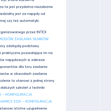
a ta jest przydatna niezależnie
edzialny jest za napędy od
znej czy też automatyki.
organizowanego przez INTEX
ODÓW ZASILANIA SILNIKÓW
nicy zdobędą podstawy
i praktyczne pozwalające im na
ów napędowych w zakresie
mponentów dla toru zasilania
omiarów w obwodach zasilania
kolenie to stanowi z jednej strony
alszych szkoleń z techniki
20 – KONFIGURACJA
INAMICS S120 – KONFIGURACJA
 stanowi istotne uzupełnienie