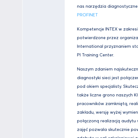
nas narzędzia diagnostyczne 
PROFINET
Kompetencje INTEX w zakresi
potwierdzone przez organiz
International przyznaniem s
PI Training Center.
Naszym zdaniem najskutecz
diagnostyki sieci jest połącze
pod okiem specjalisty. Skute
także liczne grono naszych Kl
pracowników zamkniętą, real
zakładu, wersję wyżej wymien
połączoną realizacją audytu 
zajęć pozwala skutecznie po
zdobyte w sali szkoleniowej z