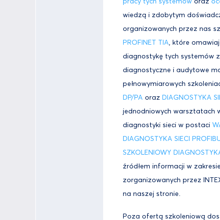
pracy tych systemów
oraz
oc
wiedzą i zdobytym doświadcz
organizowanych przez nas s
PROFINET TIA
, które omawiaj
diagnostykę tych systemów 
diagnostyczne i audytowe ma
pełnowymiarowych szkolenia
DP/PA
oraz
DIAGNOSTYKA SI
jednodniowych warsztatach 
diagnostyki sieci w postaci
W
DIAGNOSTYKA SIECI PROFIB
SZKOLENIOWY DIAGNOSTYKA 
źródłem informacji w zakresie
zorganizowanych przez INT
na naszej stronie.
Poza ofertą szkoleniową do