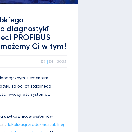
ybkiego
o diagnostyki
ieci PROFIBUS
omożemy Ci w tym!
02
|
01
|
2024
 nieodłącznym elementem
ki. To od ich stabilnego
ność i wydajność systemów
era użytkowników systemów
esie
lokalizacji źródeł niestabilnej