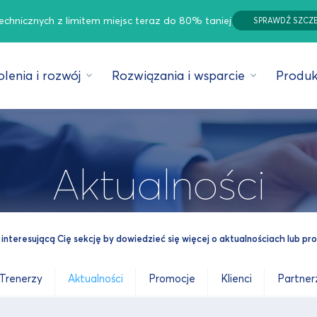
technicznych z limitem miejsc teraz do 80% taniej
SPRAWDŹ SZCZ
lenia i rozwój
Rozwiązania i wsparcie
Produk
Aktualności
interesującą Cię sekcję by dowiedzieć się więcej o aktualnościach lub p
Trenerzy
Aktualności
Promocje
Klienci
Partner