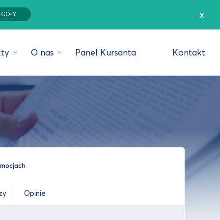
x
EGÓŁY
ty
O nas
Panel Kursanta
Kontakt
romocjach
zy
Opinie