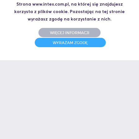
Strona www.intex.com.pl, na której się znajdujesz
października 2010.
korzysta z plików cookie. Pozostając na tej stronie
PROFINET_IO-stabilne_rozwiazanie_dla_automatyzacji_fabryk_i_pr
wyrażasz zgodę na korzystanie z nich.
ocesow.pdf
WIĘCEJ INFORMACJI
WYRAŻAM ZGODĘ
Kontakt
Chcesz otrzymać ofertę albo masz pytanie techniczne? Zadzwoń do
mnie.
Artur Szymiczek
+48 664 441 930
aszymiczek@intex.com.pl