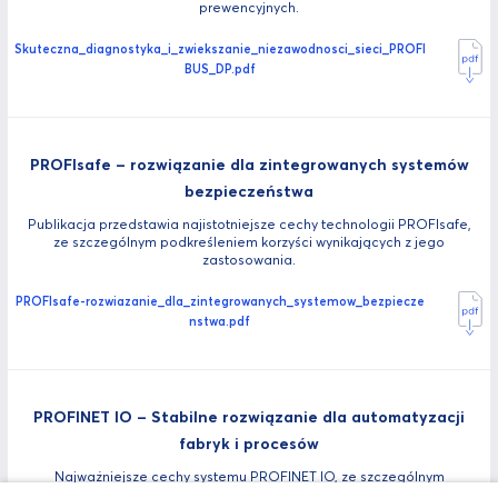
prewencyjnych.
Skuteczna_diagnostyka_i_zwiekszanie_niezawodnosci_sieci_PROFI
BUS_DP.pdf
PROFIsafe – rozwiązanie dla zintegrowanych systemów
bezpieczeństwa
Publikacja przedstawia najistotniejsze cechy technologii PROFIsafe,
ze szczególnym podkreśleniem korzyści wynikających z jego
zastosowania.
PROFIsafe-rozwiazanie_dla_zintegrowanych_systemow_bezpiecze
nstwa.pdf
PROFINET IO – Stabilne rozwiązanie dla automatyzacji
fabryk i procesów
Najważniejsze cechy systemu PROFINET IO, ze szczególnym
uwzględnieniem zawartych w najnowszej specyfikacji 2.3 z