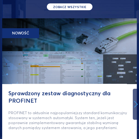
ZOBACZ WSZYSTKIE
NOWOŚĆ
Sprawdzony zestaw diagnostyczny dla
PROFINET
PROFINET to aktualnie najpopularniejszy standard komunikacyjny
stosowany w systemach automatyki. System ten, jeżeli jest
poprawnie zaimplementowany gwarantuje stabilną wymianę
danych pomiędzy systemem sterowania, a jego peryferiami.