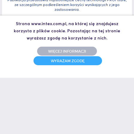
ze szczególnym podkreśleniem korzyści wynikających z jego
zastosowania.
PROFIsafe-rozwiazanie_dla_zintegrowanych_systemow_bezpiecze
Strona www.intex.com.pl, na której się znajdujesz
nstwa.pdf
korzysta z plików cookie. Pozostając na tej stronie
wyrażasz zgodę na korzystanie z nich.
WIĘCEJ INFORMACJI
PROFINET IO – Stabilne rozwiązanie dla automatyzacji
fabryk i procesów
WYRAŻAM ZGODĘ
Najważniejsze cechy systemu PROFINET IO, ze szczególnym
uwzględnieniem zawartych w najnowszej specyfikacji 2.3 z
października 2010.
PROFINET_IO-stabilne_rozwiazanie_dla_automatyzacji_fabryk_i_pr
ocesow.pdf
Kontakt