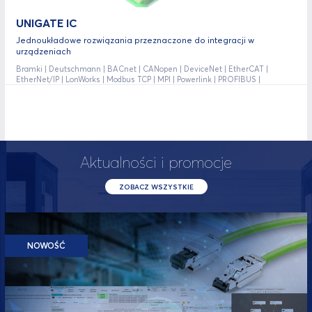
UNIGATE IC
Jednoukładowe rozwiązania przeznaczone do integracji w
urządzeniach
Bramki | Deutschmann | BACnet | CANopen | DeviceNet | EtherCAT |
EtherNet/IP | LonWorks | Modbus TCP | MPI | Powerlink | PROFIBUS |
PROFINET | RS-232/422/485 |
Aktualności i promocje
ZOBACZ WSZYSTKIE
NOWOŚĆ