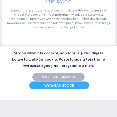
Publikacje
Zapoznaj się z naszymi publikacjami, dzięki którym dowiesz się
więcej o stosowanych technologiach w zakresie systemów
sterowania i przemysłowych standardów komunikacyjnych oraz
modelowych zastosowaniach naszych produktów. Więcej publikacji
znajdziesz na stronie "do pobrania".
Skuteczna diagnostyka i zwiększanie niezawodności
Strona www.intex.com.pl, na której się znajdujesz
sieci PROFIBUS DP
korzysta z plików cookie. Pozostając na tej stronie
Celem artykułu jest przedstawienie narzędzi pozwalających na
wyrażasz zgodę na korzystanie z nich.
szybką i skuteczną lokalizację przyczyn nieprawidłowego
funkcjonowania sieci PROFIBUS, a także możliwości działań
prewencyjnych.
WIĘCEJ INFORMACJI
Skuteczna_diagnostyka_i_zwiekszanie_niezawodnosci_sieci_PROFI
WYRAŻAM ZGODĘ
BUS_DP.pdf
PROFIsafe – rozwiązanie dla zintegrowanych systemów