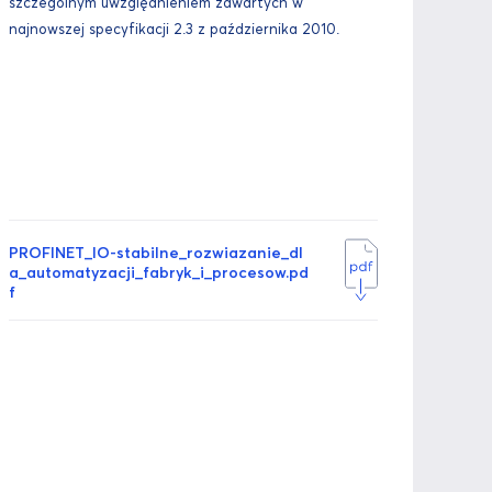
szczególnym uwzględnieniem zawartych w
najnowszej specyfikacji 2.3 z października 2010.
PROFINET_IO-stabilne_rozwiazanie_dl
a_automatyzacji_fabryk_i_procesow.pd
f