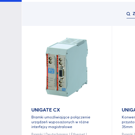
UNIGATE CX
UNIG
Bramki umożliwiające połączenie
Konwer
urządzeń wyposażonych w różne
przyst
interfejsy magistralowe
35mm
Bramki | Deutschmann | Ethernet |
Bramki 