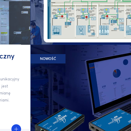
czny
NOWOŚĆ
unikacyjny
 jest
ymianę
iami.