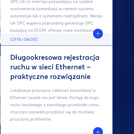
OPC UA to interfejs pozwalający na szybkie
uruchomienie komunikacji w ramach systemu
automatyki lub z systemami nadrzędnymi. Wersja
UA OPC wypiera poprzednią generację OPC
bazującą na DCOM, oferuje nowe możliwości i
spełnia wymogi nowoczesnych systemów w
CZYTAJ CAŁOŚĆ
zakresie cyberbezpieczeństwa.
Długookresowa rejestracja
ruchu w sieci Ethernet –
praktyczne rozwiązanie
Lokalizacja przyczyny zakłóceń komunikacji w
Ethernet zwykle nie jest łatwa. Dostęp do kopii
ruchu sieciowego z szerokiego przedziału czasu
znacząco pozwala przybliżyć się do możliwej
przyczyny problemów.