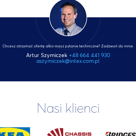
Chcesz otrzymać ofertę albo masz pytanie techniczne? Zadzwoń do mnie.
Artur Szymiczek
+48 664 441 930
aszymiczek@intex.com.pl
Nasi klienci