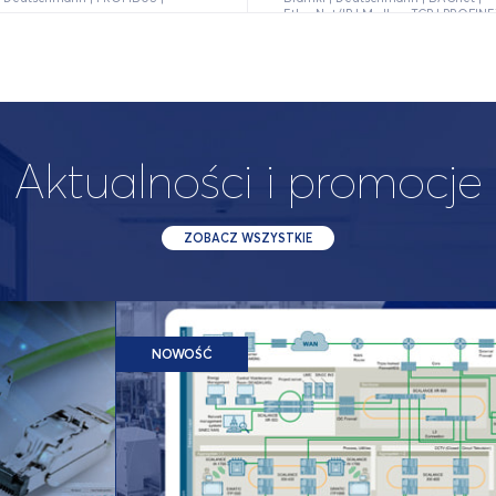
EtherNet/IP | Modbus TCP | PROFINE
Aktualności i promocje
ZOBACZ WSZYSTKIE
NOWOŚĆ