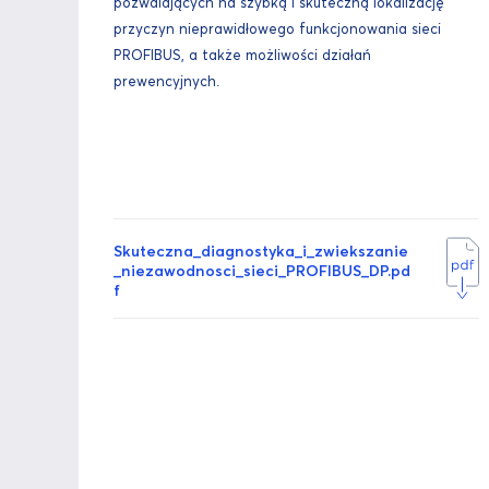
pozwalających na szybką i skuteczną lokalizację
przyczyn nieprawidłowego funkcjonowania sieci
PROFIBUS, a także możliwości działań
prewencyjnych.
Skuteczna_diagnostyka_i_zwiekszanie
_niezawodnosci_sieci_PROFIBUS_DP.pd
f