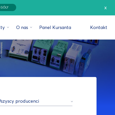
x
EGÓŁY
ty
O nas
Panel Kursanta
Kontakt
szyscy producenci