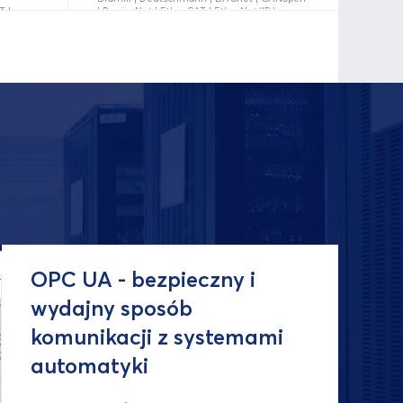
T |
| DeviceNet | EtherCAT | EtherNet/IP |
LonWorks | Modbus TCP | MPI | Powerlink |
PROFIBUS | PROFINET | RS-232/422/485 |
OPC UA - bezpieczny i
wydajny sposób
komunikacji z systemami
automatyki