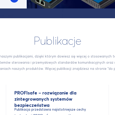
Publikacje
 naszymi publikacjami, dzięki którym dowiesz się więcej o stosowanych 
stemów sterowania i przemysłowych standardów komunikacyjnych ora
niach naszych produktów. Więcej publikacji znajdziesz na stronie "do 
PROFIsafe – rozwiązanie dla
zintegrowanych systemów
bezpieczeństwa
Publikacja przedstawia najistotniejsze cechy