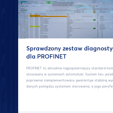
Sprawdzony zestaw diagnosty
dla PROFINET
PROFINET to aktualnie najpopularniejszy standard kom
stosowany w systemach automatyki. System ten, jeżeli
poprawnie zaimplementowany gwarantuje stabilną w
danych pomiędzy systemem sterowania, a jego peryfer