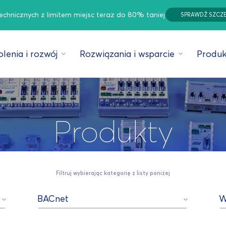
technicznych z limitem miejsc teraz do 80% taniej
SPRAWDŹ SZCZ
lenia i rozwój
Rozwiązania i wsparcie
Produk
Produkty
Filtruj wybierając kategorię z listy poniżej
BACnet
W