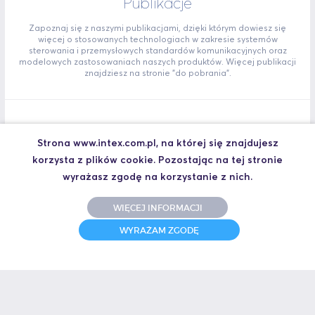
Publikacje
Zapoznaj się z naszymi publikacjami, dzięki którym dowiesz się
więcej o stosowanych technologiach w zakresie systemów
sterowania i przemysłowych standardów komunikacyjnych oraz
modelowych zastosowaniach naszych produktów. Więcej publikacji
znajdziesz na stronie "do pobrania".
Skuteczna diagnostyka i zwiększanie niezawodności
Strona www.intex.com.pl, na której się znajdujesz
sieci PROFIBUS DP
korzysta z plików cookie. Pozostając na tej stronie
Celem artykułu jest przedstawienie narzędzi pozwalających na
wyrażasz zgodę na korzystanie z nich.
szybką i skuteczną lokalizację przyczyn nieprawidłowego
funkcjonowania sieci PROFIBUS, a także możliwości działań
prewencyjnych.
WIĘCEJ INFORMACJI
Skuteczna_diagnostyka_i_zwiekszanie_niezawodnosci_sieci_PROFI
WYRAŻAM ZGODĘ
BUS_DP.pdf
PROFIsafe – rozwiązanie dla zintegrowanych systemów