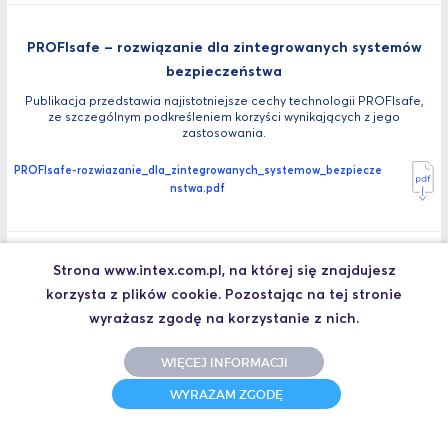
PROFIsafe – rozwiązanie dla zintegrowanych systemów
bezpieczeństwa
Publikacja przedstawia najistotniejsze cechy technologii PROFIsafe,
ze szczególnym podkreśleniem korzyści wynikających z jego
zastosowania.
PROFIsafe-rozwiazanie_dla_zintegrowanych_systemow_bezpiecze
nstwa.pdf
Strona www.intex.com.pl, na której się znajdujesz
PROFINET IO – Stabilne rozwiązanie dla automatyzacji
korzysta z plików cookie. Pozostając na tej stronie
fabryk i procesów
wyrażasz zgodę na korzystanie z nich.
Najważniejsze cechy systemu PROFINET IO, ze szczególnym
uwzględnieniem zawartych w najnowszej specyfikacji 2.3 z
października 2010.
WIĘCEJ INFORMACJI
WYRAŻAM ZGODĘ
PROFINET_IO-stabilne_rozwiazanie_dla_automatyzacji_fabryk_i_pr
ocesow.pdf